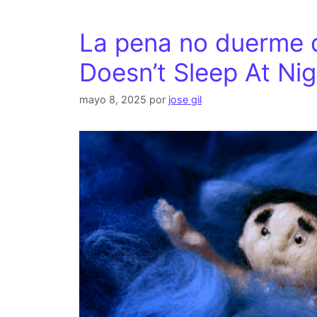
La pena no duerme 
Doesn’t Sleep At Nig
mayo 8, 2025
por
jose gil