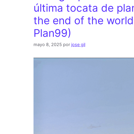
última tocata de pla
the end of the world 
Plan99)
mayo 8, 2025
por
jose gil