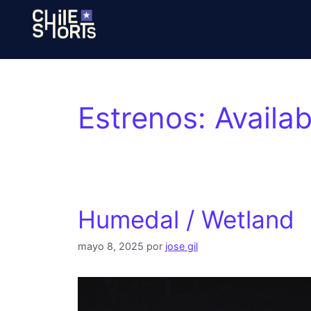
Estrenos:
Availa
Humedal / Wetland
mayo 8, 2025
por
jose gil