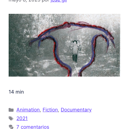
14 min
Animation
,
Fiction
,
Documentary
2021
7 comentarios