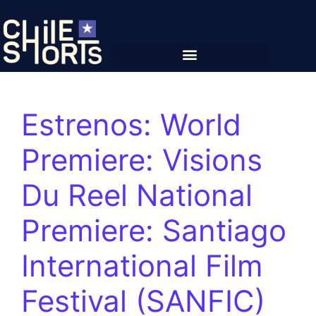
Estrenos:
World
Premiere: Visions
Du Reel National
Premiere: Santiago
International Film
Festival (SANFIC)