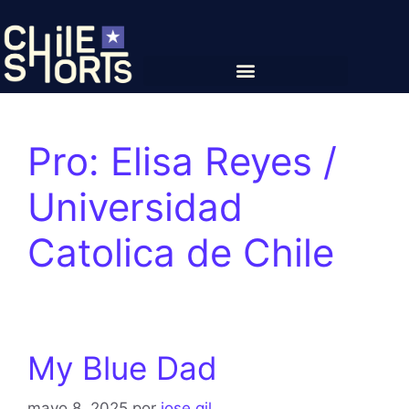
Pro:
Elisa Reyes /
Universidad
Catolica de Chile
My Blue Dad
mayo 8, 2025
por
jose gil