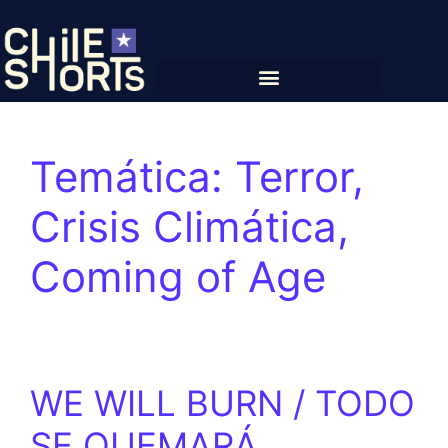
Temática:
Terror,
Crisis Climática,
Coming of Age
WE WILL BURN / TODO
SE QUEMARÁ